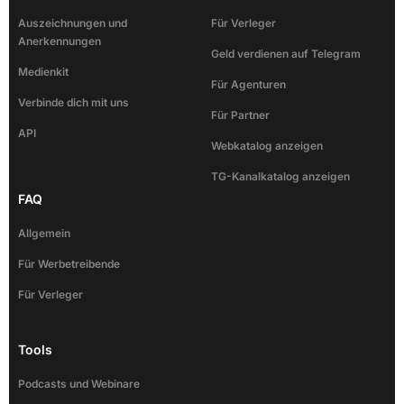
Auszeichnungen und
Für Verleger
Anerkennungen
Geld verdienen auf Telegram
Medienkit
Für Agenturen
Verbinde dich mit uns
Für Partner
API
Webkatalog anzeigen
TG-Kanalkatalog anzeigen
FAQ
Allgemein
Für Werbetreibende
Für Verleger
Tools
Podcasts und Webinare