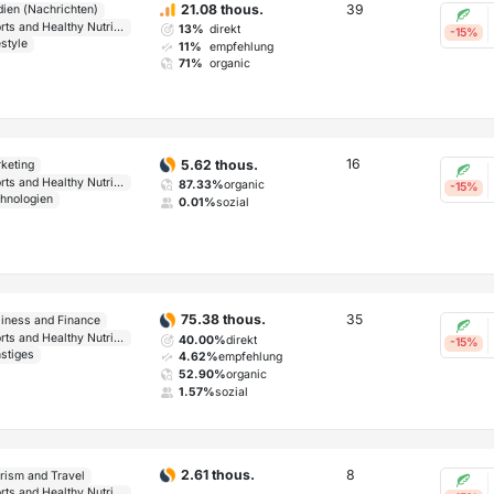
39
21.08 thous.
ien (Nachrichten)
Sports and Healthy Nutrition
13%
direkt
-15%
estyle
11%
empfehlung
71%
organic
16
5.62 thous.
keting
Sports and Healthy Nutrition
87.33%
organic
-15%
hnologien
0.01%
sozial
35
75.38 thous.
iness and Finance
Sports and Healthy Nutrition
40.00%
direkt
-15%
stiges
4.62%
empfehlung
52.90%
organic
1.57%
sozial
8
2.61 thous.
rism and Travel
Sports and Healthy Nutrition