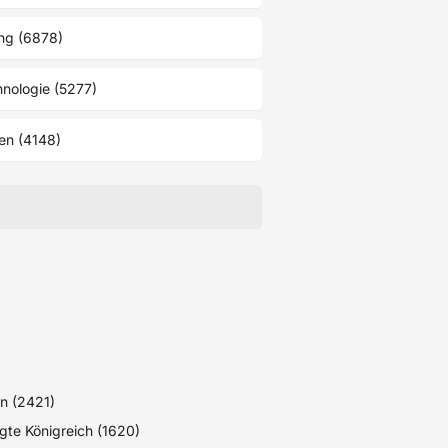
ng (6878)
nologie (5277)
en (4148)
n (2421)
igte Königreich (1620)