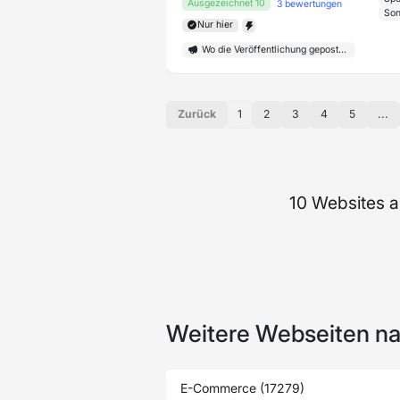
Ausgezeichnet 10
3 bewertungen
Son
Nur hier
Wo die Veröffentlichung gepostet wird
Zurück
1
2
3
4
5
...
10 Websites 
Weitere Webseiten n
E-Commerce (17279)