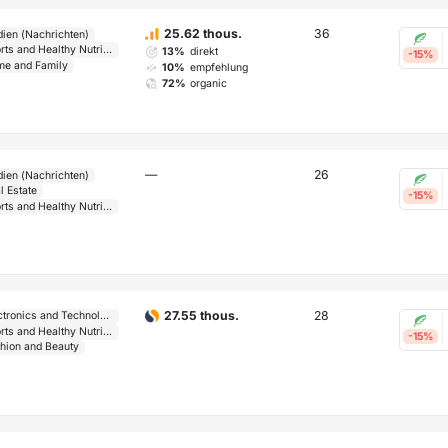
36
25.62 thous.
ien (Nachrichten)
Sports and Healthy Nutrition
13%
direkt
-15%
e and Family
10%
empfehlung
72%
organic
—
26
ien (Nachrichten)
l Estate
-15%
Sports and Healthy Nutrition
28
27.55 thous.
Electronics and Technology
Sports and Healthy Nutrition
-15%
hion and Beauty