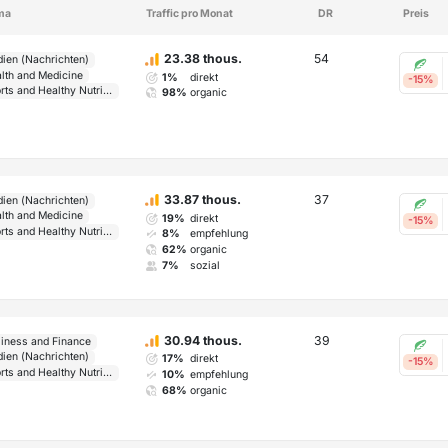
ma
Traffic pro Monat
DR
Preis
54
23.38 thous.
ien (Nachrichten)
lth and Medicine
1%
direkt
-15%
Sports and Healthy Nutrition
98%
organic
37
33.87 thous.
ien (Nachrichten)
lth and Medicine
19%
direkt
-15%
Sports and Healthy Nutrition
8%
empfehlung
62%
organic
7%
sozial
39
30.94 thous.
iness and Finance
ien (Nachrichten)
17%
direkt
-15%
Sports and Healthy Nutrition
10%
empfehlung
68%
organic