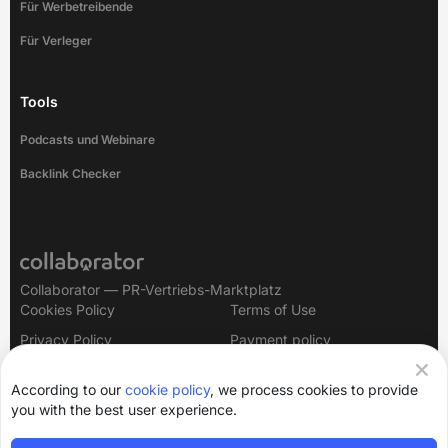
Für Werbetreibende
Für Verleger
Tools
Podcasts und Webinare
Backlink Checker
Collaborator — PR-Vertriebs-Marktplatz
Cookies Policy
Terms of Use
Privacy Policy
Payment policy
Legal Notice
According to our
cookie policy
, we process cookies to provide
you with the best user experience.