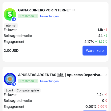
GANAR DINERO POR INTERNET
Freshman 0
bewertungen
Internet
Follower
1.1k
-5
Beitragreichweite
44
+5
Engagement
4.17%
+13.32%
2.00USD
Warenkorb
APUESTAS ARGENTAS 🇦🇷 | Apuestas Deportivas 💰
Freshman 0
bewertungen
Sport
Computerspiele
Follower
1.2k
-1
Beitragreichweite
0
0
Engagement
0.00%
0.00%