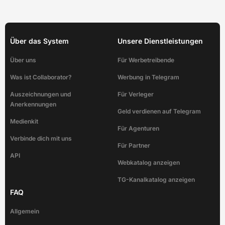
Über das System
Unsere Dienstleistungen
Über uns
Für Werbetreibende
Was ist Collaborator?
Werbung in Telegram
Auszeichnungen und
Für Verleger
Anerkennungen
Geld verdienen auf Telegram
Medienkit
Für Agenturen
Verbinde dich mit uns
Für Partner
API
Webkatalog anzeigen
TG-Kanalkatalog anzeigen
FAQ
Allgemein