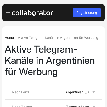
Registrierung
Für Werbetreibende
Anmelden
Für Verleger
Home
Aktive Telegram-Kanäle in Argentinien für Werbung
Aktive Telegram-
Free registration
Für Agenturen
Kanäle in Argentinien
Podcasts und Webinare
für Werbung
Eine Demo buchen
Languages
Deutsch
Nach Land
Argentinien (3)
Nach Thema
Thema wählen