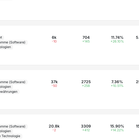
6k
704
11.74%
5
et
-10
+145
+26.10%
amme (Software)
ologien
37k
2725
7.36%
2
amme (Software)
-50
+258
+10.51%
ologien
owährungen
20.8k
3309
15.90%
1
amme (Software)
-2
+412
+14.22%
ologien
e Technologie