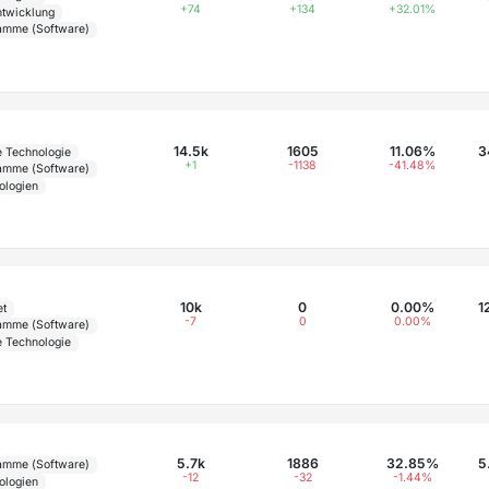
+74
+134
+32.01%
twicklung
amme (Software)
14.5k
1605
11.06%
3
e Technologie
+1
-1138
-41.48%
amme (Software)
ologien
10k
0
0.00%
1
et
-7
0
0.00%
amme (Software)
e Technologie
5.7k
1886
32.85%
5
amme (Software)
-12
-32
-1.44%
ologien