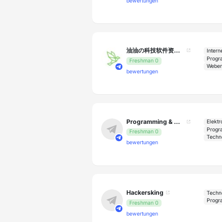
bewertungen
油油の科技软件资源分享
Intern
Progr
Freshman 0
Weben
bewertungen
Programming & AI Tips 💡
Elektr
Progr
Freshman 0
Techn
bewertungen
Hackersking
Techn
Progr
Freshman 0
bewertungen