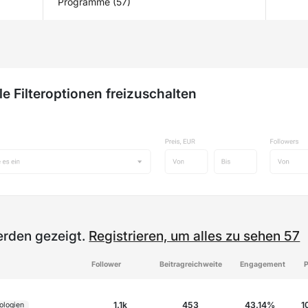
Programme (57)
e Filteroptionen freizuschalten
erden gezeigt.
Registrieren, um alles zu sehen 57
Follower
Beitragreichweite
Engagement
P
1.1k
453
43.14%
1
ologien