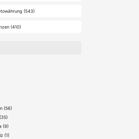
ptowährung (543)
nzen (410)
n (56)
 (35)
 (9)
z (1)