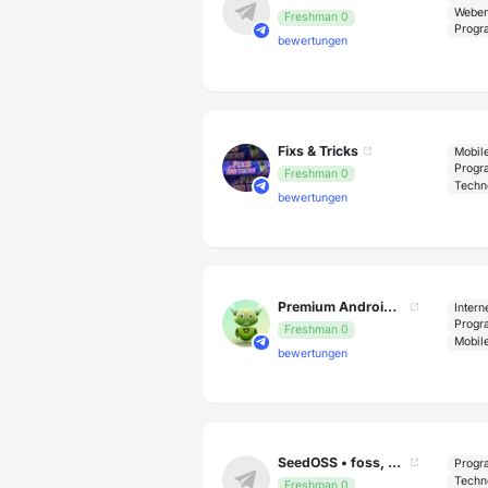
Weben
Freshman 0
Progr
bewertungen
Fixs & Tricks
Mobil
Progr
Freshman 0
Techn
bewertungen
Premium Android Apps
Intern
Progr
Freshman 0
Mobil
bewertungen
SeedOSS • foss, privacy, gems.
Progr
Techn
Freshman 0