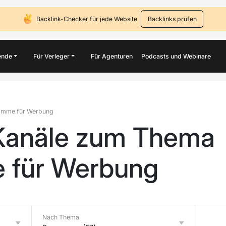
Backlink-Checker für jede Website
Backlinks prüfen
ende
Für Verleger
Für Agenturen
Podcasts und Webinare
amme für Werbung
Kanäle zum Thema
 für Werbung
Nach Thema