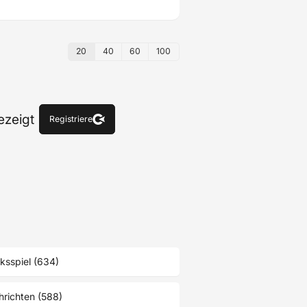
20
40
60
100
ezeigt
Registriere
ksspiel (634)
richten (588)