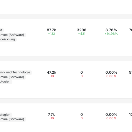
87.7k
3296
3.76%
7
et
+133
+431
+14.98%
amme (Software)
twicklung
47.2k
0
0.00%
5
onik und Technologie
-10
0
0.00%
amme (Software)
ologien
7.7k
0
0.00%
1
ologien
-10
0
0.00%
amme (Software)