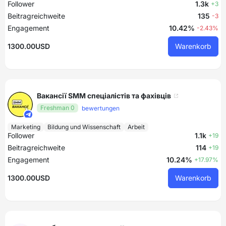
Follower
1.3k
+3
Beitragreichweite
135
-3
Engagement
10.42%
-2.43%
1300.00USD
Warenkorb
Вакансії SMM спеціалістів та фахівців
Freshman 0
bewertungen
Marketing
Bildung und Wissenschaft
Arbeit
Follower
1.1k
+19
Beitragreichweite
114
+19
Engagement
10.24%
+17.97%
1300.00USD
Warenkorb