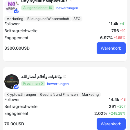
ноу булшит маркетинг
Ausgezeichnet 10
bewertungen
Marketing
Bildung und Wissenschaft
SEO
Follower
11.4k
+41
Beitragreichweite
796
-10
Engagement
6.97%
-1.55%
3300.00USD
Warenkorb
وثائقيات وأفلام أنصارالله
Freshman 0
bewertungen
Kryptowährungen
Geschäft und Finanzen
Marketing
Follower
14.4k
-18
Beitragreichweite
291
+207
Engagement
2.02%
+248.28%
70.00USD
Warenkorb