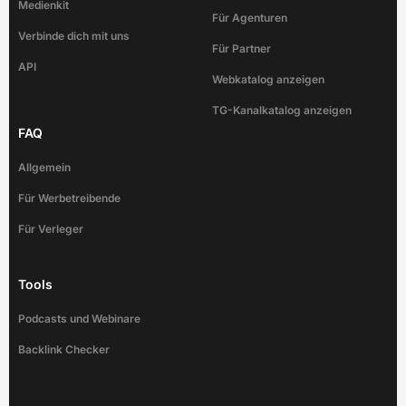
Medienkit
Für Agenturen
Verbinde dich mit uns
Für Partner
API
Webkatalog anzeigen
TG-Kanalkatalog anzeigen
FAQ
Allgemein
Für Werbetreibende
Für Verleger
Tools
Podcasts und Webinare
Backlink Checker