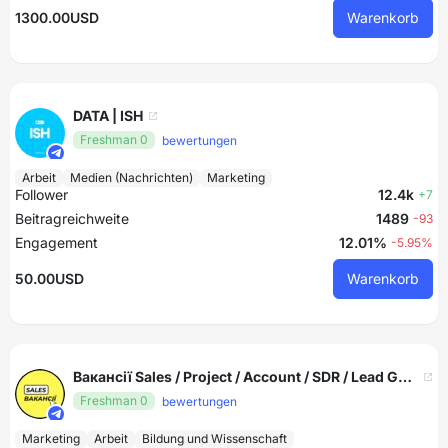
1300.00USD
Warenkorb
DATA | ISH
Freshman 0
bewertungen
Arbeit
Medien (Nachrichten)
Marketing
Follower
12.4k
+7
Beitragreichweite
1489
-93
Engagement
12.01%
-5.95%
50.00USD
Warenkorb
Вакансії Sales / Project / Account / SDR / Lead Generation / Product менеджерів (manager) в IT галузі і не тільки
Freshman 0
bewertungen
Marketing
Arbeit
Bildung und Wissenschaft