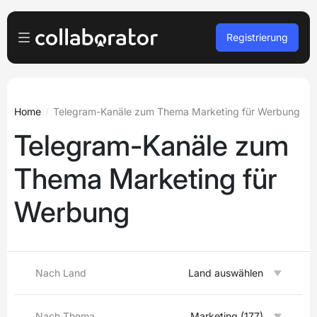
Registrierung
Für Werbetreibende
Anmelden
Für Verleger
Home
Telegram-Kanäle zum Thema Marketing für Werbung
Telegram-Kanäle zum
Free registration
Für Agenturen
Thema Marketing für
Podcasts und Webinare
Werbung
Eine Demo buchen
Languages
Deutsch
Nach Land
Land auswählen
Nach Thema
Marketing (177)