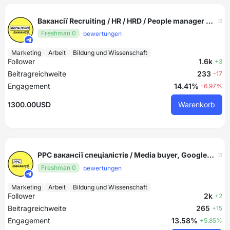
Вакансії Recruiting / HR / HRD / People manager спеціалістів
Freshman 0
bewertungen
Marketing
Arbeit
Bildung und Wissenschaft
Follower
1.6k
+3
Beitragreichweite
233
-17
Engagement
14.41%
-6.97%
1300.00USD
Warenkorb
PPC вакансії спеціалістів / Media buyer, Google Ads, Facebook Ads, Bing Ads, TikTok Ads, трафік менеджери, таргетологи
Freshman 0
bewertungen
Marketing
Arbeit
Bildung und Wissenschaft
Follower
2k
+2
Beitragreichweite
265
+15
Engagement
13.58%
+5.85%